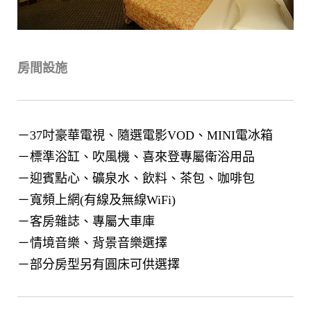
房間設施
－37吋豪華電視、隨選電影VOD、MINI電冰箱
－標準浴缸、吹風機、喜來登專屬衛浴用品
－迎賓點心、礦泉水、飲料、茶包、咖啡包
－寬頻上網(有線及無線WiFi)
－客房雜誌、專屬大車庫
－情境音樂、背景音樂選擇
－部分房型另有圓床可供選擇