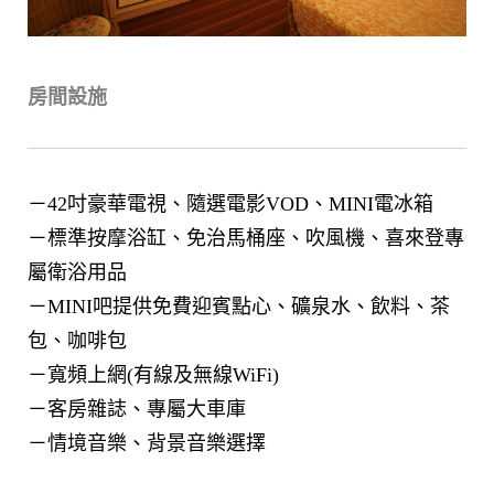
房間設施
－42吋豪華電視、隨選電影VOD、MINI電冰箱
－標準按摩浴缸、免治馬桶座、吹風機、喜來登專
屬衛浴用品
－MINI吧提供免費迎賓點心、礦泉水、飲料、茶
包、咖啡包
－寬頻上網(有線及無線WiFi)
－客房雜誌、專屬大車庫
－情境音樂、背景音樂選擇